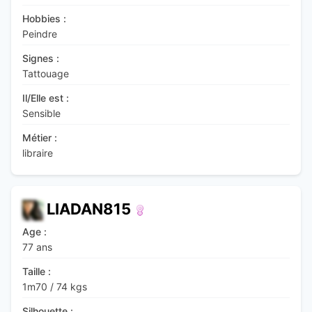
Hobbies :
Peindre
Signes :
Tattouage
Il/Elle est :
Sensible
Métier :
libraire
LIADAN815
Age :
77 ans
Taille :
1m70
/
74 kgs
Silhouette :