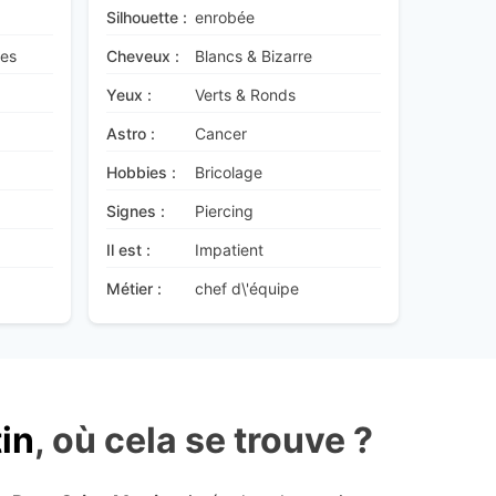
Silhouette :
enrobée
ues
Cheveux :
Blancs & Bizarre
Yeux :
Verts & Ronds
Astro :
Cancer
Hobbies :
Bricolage
Signes :
Piercing
Il est :
Impatient
Métier :
chef d\'équipe
in
, où cela se trouve ?