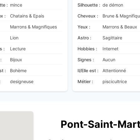
tte :
mince
Silhouette :
de démon
x :
Chatains & Epais
Cheveux :
Brune & Magnifiq
Marrons & Magnifiques
Yeux :
Marrons & Beaux
Lion
Astro :
Sagittaire
s :
Lecture
Hobbies :
Internet
:
Bijoux
Signes :
Aucun
st :
Bohème
Il/Elle est :
Attentionné
:
designeuse
Métier :
piscicultrice
Pont-Saint-Mart