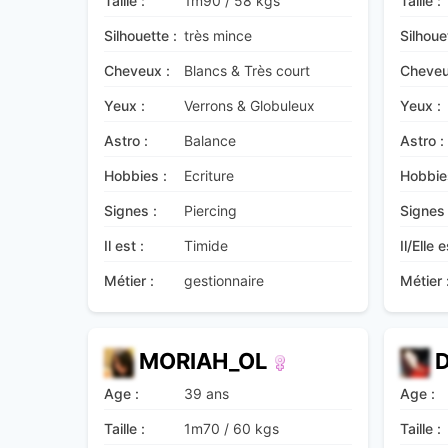
Taille :
1m90
/
58 kgs
Taille :
Silhouette :
très mince
Silhoue
Cheveux :
Blancs & Très court
Cheveu
Yeux :
Verrons & Globuleux
Yeux :
Astro :
Balance
Astro :
Hobbies :
Ecriture
Hobbie
Signes :
Piercing
Signes 
Il est :
Timide
Il/Elle e
Métier :
gestionnaire
Métier 
MORIAH_OL
Age :
39 ans
Age :
Taille :
1m70
/
60 kgs
Taille :