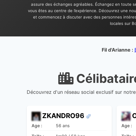
assure des échanges agréables. Échangez en toute séré
vous êtes au centre de l’expérience. Découvrez une nouv
et commencez à discuter avec des personnes intéress
locales sur Bo
Fil d'Arianne :
Célibatai
Découvrez d'un réseau social exclusif sur notre
ZKANDRO96
Age :
56 ans
Age :