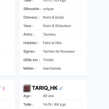
Taille :
1m70
/
63 kgs
Silhouette :
unique
Cheveux :
Noirs & Epais
Yeux :
Noirs & Globuleux
Astro :
Taureau
Hobbies :
Faire la fête
Signes :
Taches de Rousseur
Il/Elle est :
Timide
Métier :
marchande
7
TARIQ_HK
Age :
49 ans
Taille :
1m74
/
88 kgs