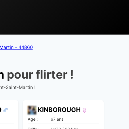
Martin - 44860
n
pour flirter !
nt-Saint-Martin !
9
KINBOROUGH
Age :
67 ans