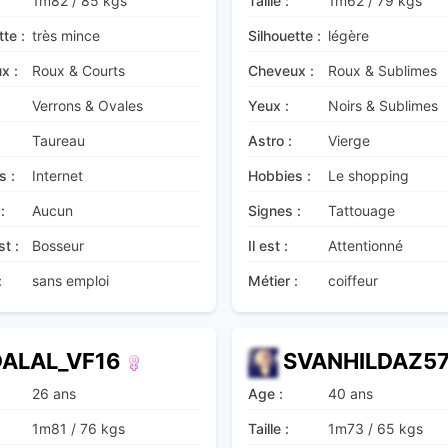
1m82
/
85 kgs
Taille :
1m62
/
79 kgs
tte :
très mince
Silhouette :
légère
x :
Roux & Courts
Cheveux :
Roux & Sublimes
Verrons & Ovales
Yeux :
Noirs & Sublimes
Taureau
Astro :
Vierge
s :
Internet
Hobbies :
Le shopping
:
Aucun
Signes :
Tattouage
st :
Bosseur
Il est :
Attentionné
:
sans emploi
Métier :
coiffeur
DALAL_VF16
SVANHILDAZ5
26 ans
Age :
40 ans
1m81
/
76 kgs
Taille :
1m73
/
65 kgs