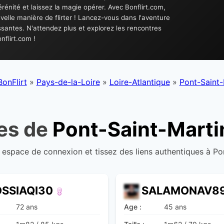
nité et laissez la magie opérer. Avec Bonflirt.com,
elle manière de flirter ! Lancez-vous dans l'aventure
antes. N'attendez plus et explorez les rencontres
nflirt.com !
BonFlirt
»
Pays-de-la-Loire
»
Loire-Atlantique
»
Pont-Saint-
res de
Pont-Saint-Marti
 espace de connexion et tissez des liens authentiques à Po
OSSIAQI30
SALAMONAV8
72 ans
Age :
45 ans