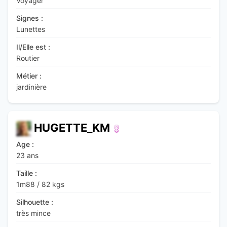
Voyager
Signes :
Lunettes
Il/Elle est :
Routier
Métier :
jardinière
HUGETTE_KM
Age :
23 ans
Taille :
1m88
/
82 kgs
Silhouette :
très mince