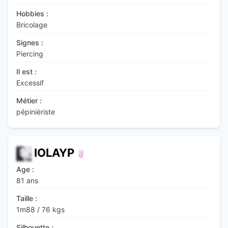
Hobbies :
Bricolage
Signes :
Piercing
Il est :
Excessif
Métier :
pépinièriste
IOLAYP
Age :
81 ans
Taille :
1m88
/
76 kgs
Silhouette :