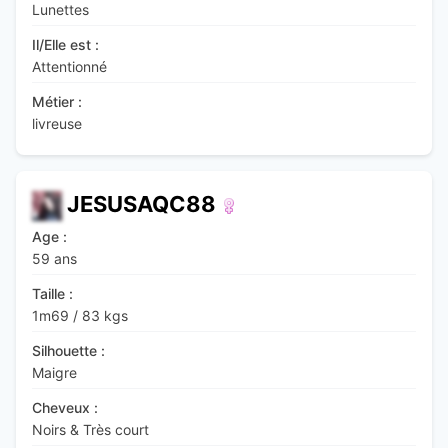
Lunettes
Il/Elle est :
Attentionné
Métier :
livreuse
JESUSAQC88
Age :
59 ans
Taille :
1m69
/
83 kgs
Silhouette :
Maigre
Cheveux :
Noirs & Très court