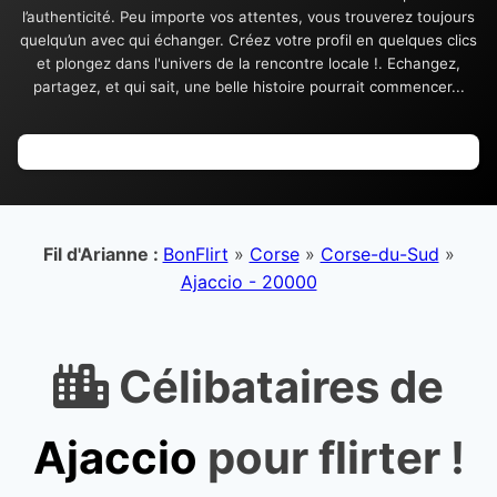
l’authenticité. Peu importe vos attentes, vous trouverez toujours
quelqu’un avec qui échanger. Créez votre profil en quelques clics
et plongez dans l'univers de la rencontre locale !. Echangez,
partagez, et qui sait, une belle histoire pourrait commencer...
Fil d'Arianne :
BonFlirt
»
Corse
»
Corse-du-Sud
»
Ajaccio - 20000
Célibataires de
Ajaccio
pour flirter !