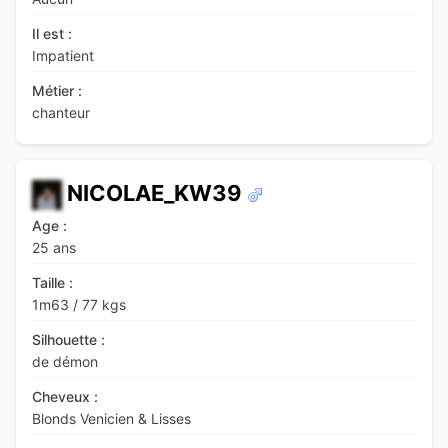
Il est :
Impatient
Métier :
chanteur
NICOLAE_KW39
Age :
25 ans
Taille :
1m63
/
77 kgs
Silhouette :
de démon
Cheveux :
Blonds Venicien & Lisses