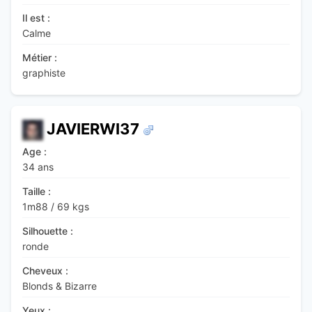
Il est :
Calme
Métier :
graphiste
JAVIERWI37
Age :
34 ans
Taille :
1m88
/
69 kgs
Silhouette :
ronde
Cheveux :
Blonds & Bizarre
Yeux :