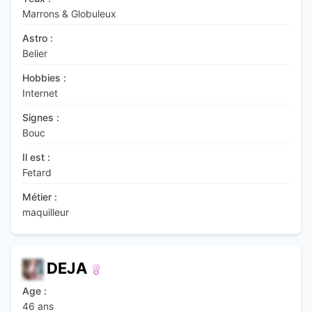
Marrons & Globuleux
Astro :
Belier
Hobbies :
Internet
Signes :
Bouc
Il est :
Fetard
Métier :
maquilleur
DEJA
Age :
46 ans