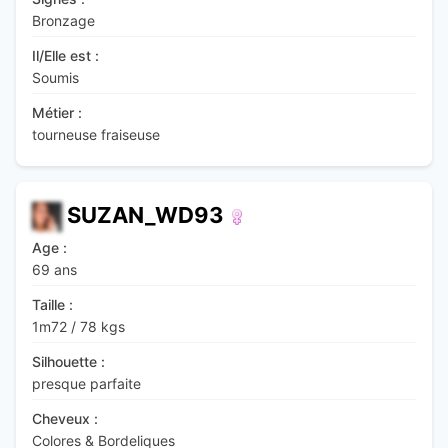
Bronzage
Il/Elle est :
Soumis
Métier :
tourneuse fraiseuse
SUZAN_WD93
Age :
69 ans
Taille :
1m72
/
78 kgs
Silhouette :
presque parfaite
Cheveux :
Colores & Bordeliques