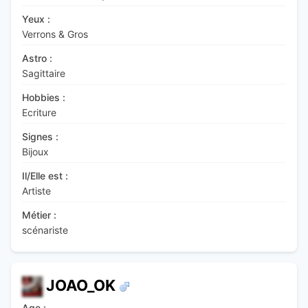
Yeux :
Verrons & Gros
Astro :
Sagittaire
Hobbies :
Ecriture
Signes :
Bijoux
Il/Elle est :
Artiste
Métier :
scénariste
JOAO_OK
Age :