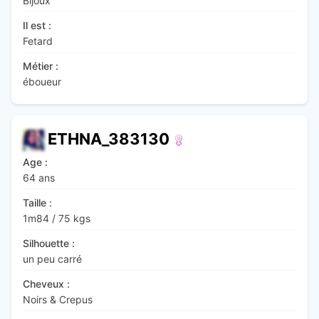
Bijoux
Il est :
Fetard
Métier :
éboueur
ETHNA_383130
Age :
64 ans
Taille :
1m84
/
75 kgs
Silhouette :
un peu carré
Cheveux :
Noirs & Crepus