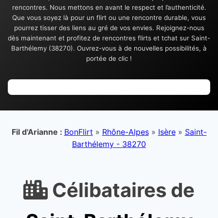
rencontres. Nous mettons en avant le respect et l’authenticité.
Que vous soyez là pour un flirt ou une rencontre durable, vous
pourrez tisser des liens au gré de vos envies. Rejoignez-nous
dès maintenant et profitez de rencontres flirts et tchat sur Saint-
Barthélemy (38270). Ouvrez-vous à de nouvelles possibilités, à
portée de clic !
Fil d'Arianne :
BonFlirt
»
Rhône-Alpes
»
Isère
»
Saint-
Barthélemy - 38270
Célibataires de