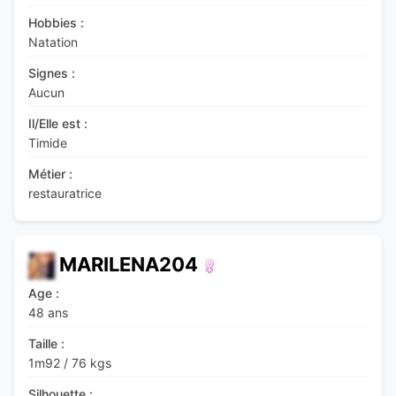
Hobbies :
Natation
Signes :
Aucun
Il/Elle est :
Timide
Métier :
restauratrice
MARILENA204
Age :
48 ans
Taille :
1m92
/
76 kgs
Silhouette :