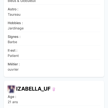
Bleus & Globuleux
Astro :
Taureau
Hobbies :
Jardinage
Signes :
Barbe
Il est :
Patient
Métier :
ouvrier
IZABELLA_UF
Age :
21 ans