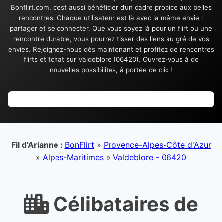
Bonflirt.com, c’est aussi bénéficier d’un cadre propice aux belles
rencontres. Chaque utilisateur est là avec la même envie :
partager et se connecter. Que vous soyez là pour un flirt ou une
rencontre durable, vous pourrez tisser des liens au gré de vos
envies. Rejoignez-nous dès maintenant et profitez de rencontres
flirts et tchat sur Valdeblore (06420). Ouvrez-vous à de
nouvelles possibilités, à portée de clic !
Fil d'Arianne :
BonFlirt
»
Provence-Alpes-Côte d'Azur
»
Alpes-Maritimes
»
Valdeblore - 06420
Célibataires de