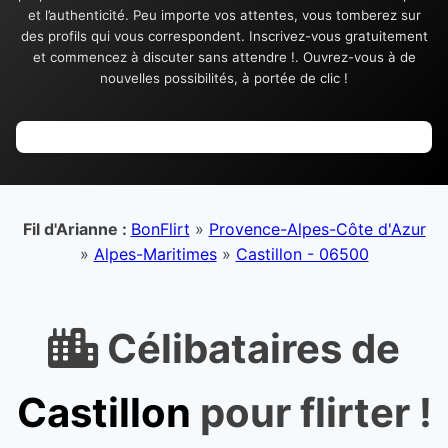
et l’authenticité. Peu importe vos attentes, vous tomberez sur
des profils qui vous correspondent. Inscrivez-vous gratuitement
et commencez à discuter sans attendre !. Ouvrez-vous à de
nouvelles possibilités, à portée de clic !
Fil d'Arianne :
BonFlirt
»
Provence-Alpes-Côte d'Azur
»
Alpes-Maritimes
»
Castillon - 06500
Célibataires de
Castillon
pour flirter !