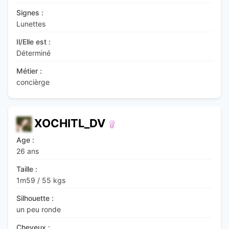
Signes :
Lunettes
Il/Elle est :
Déterminé
Métier :
concièrge
XOCHITL_DV
Age :
26 ans
Taille :
1m59
/
55 kgs
Silhouette :
un peu ronde
Cheveux :