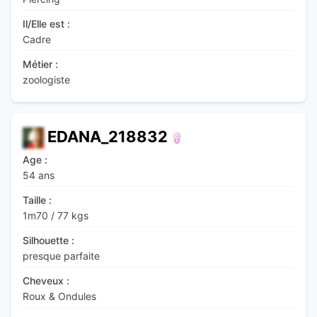
Il/Elle est :
Cadre
Métier :
zoologiste
EDANA_218832
Age :
54 ans
Taille :
1m70
/
77 kgs
Silhouette :
presque parfaite
Cheveux :
Roux & Ondules