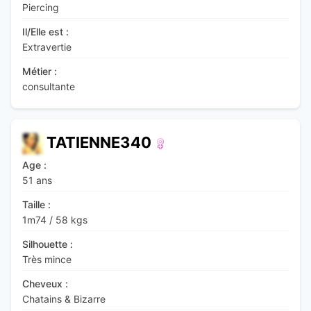
Piercing
Il/Elle est :
Extravertie
Métier :
consultante
TATIENNE340
Age :
51 ans
Taille :
1m74
/
58 kgs
Silhouette :
Très mince
Cheveux :
Chatains & Bizarre