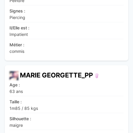
Peindre
Signes :
Piercing
Il/Elle est :
Impatient
Métier :
commis
MARIE GEORGETTE_PP
Age :
63 ans
Taille :
1m85
/
85 kgs
Silhouette :
maigre