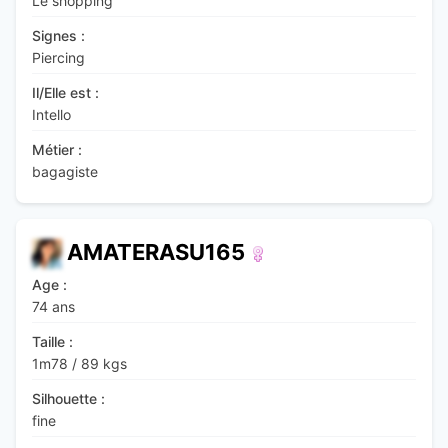
Le shopping
Signes :
Piercing
Il/Elle est :
Intello
Métier :
bagagiste
AMATERASU165
Age :
74 ans
Taille :
1m78
/
89 kgs
Silhouette :
fine