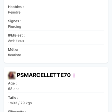
Hobbies :
Peindre
Signes :
Piercing
Il/Elle est :
Ambitieux
Métier :
fleuriste
PSMARCELLETTE70
Age :
68 ans
Taille :
1m93
/
79 kgs
Silhouette :