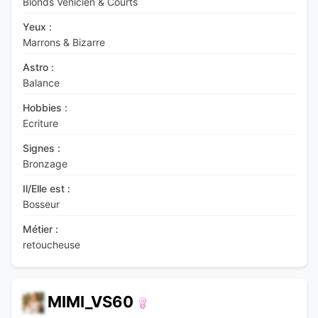
Blonds Venicien & Courts
Yeux :
Marrons & Bizarre
Astro :
Balance
Hobbies :
Ecriture
Signes :
Bronzage
Il/Elle est :
Bosseur
Métier :
retoucheuse
MIMI_VS60