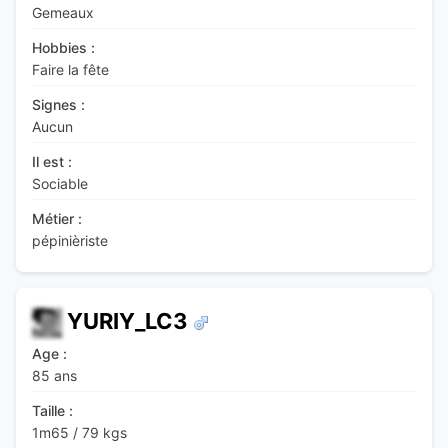
Gemeaux
Hobbies :
Faire la fête
Signes :
Aucun
Il est :
Sociable
Métier :
pépinièriste
YURIY_LC3
Age :
85 ans
Taille :
1m65
/
79 kgs