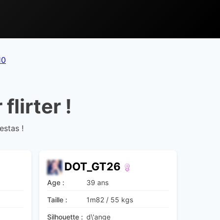
10
flirter !
estas !
DOT_GT26
Age :
39 ans
Taille :
1m82
/
55 kgs
Silhouette :
d\'ange