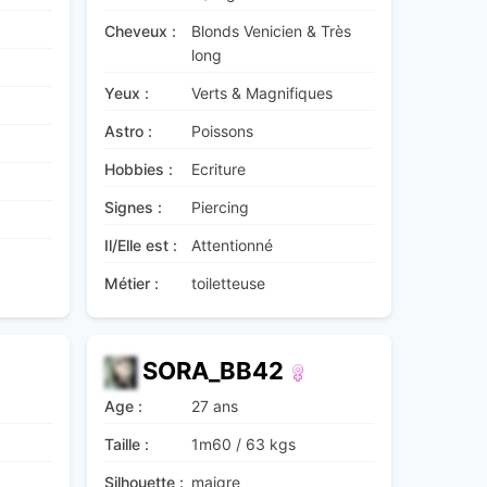
Cheveux :
Blonds Venicien & Très
long
Yeux :
Verts & Magnifiques
Astro :
Poissons
Hobbies :
Ecriture
Signes :
Piercing
Il/Elle est :
Attentionné
Métier :
toiletteuse
SORA_BB42
Age :
27 ans
Taille :
1m60
/
63 kgs
Silhouette :
maigre