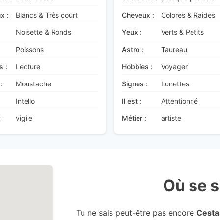
x :
Blancs & Très court
Cheveux :
Colores & Raides
Noisette & Ronds
Yeux :
Verts & Petits
Poissons
Astro :
Taureau
s :
Lecture
Hobbies :
Voyager
:
Moustache
Signes :
Lunettes
Intello
Il est :
Attentionné
:
vigile
Métier :
artiste
Où se s
Tu ne sais peut-être pas encore
Cesta