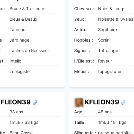
x :
Brune & Très court
Cheveux :
Noirs & Longs
Bleus & Beaux
Yeux :
Noisette & Ovales
Taureau
Astro :
Sagittaire
s :
Jardinage
Hobbies :
Sortir
:
Taches de Rousseur
Signes :
Tattouage
st :
Intello
Il/Elle est :
Reveur
:
zoologiste
Métier :
topographe
KFLEON39
KFLEON39
38 ans
Age :
48 ans
1m58
/
63 kgs
Taille :
1m63
/
81 kgs
tte :
Beau Gosse
Silhouette :
presque parfaite