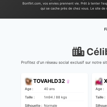
Bonflirt.com, vos envies prennent vie. Prêt à tenter l'
qui se cache près de chez vous. Le site de 
F
Céli
Profitez d'un réseau social exclusif sur notre s
TOVAHLD32
Age :
40 ans
Age :
Taille :
1m94
/
88 kgs
Taille :
Silhouette :
Normale
Silhoue