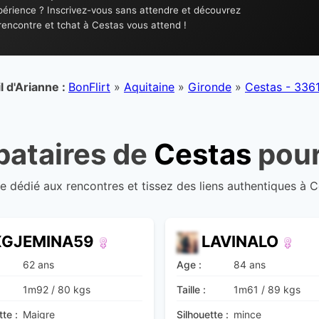
expérience ? Inscrivez-vous sans attendre et découvrez
rencontre et tchat à Cestas vous attend !
il d'Arianne :
BonFlirt
»
Aquitaine
»
Gironde
»
Cestas - 336
bataires de
Cestas
pour 
ite dédié aux rencontres et tissez des liens authentiques à C
XGJEMINA59
LAVINALO
62 ans
Age :
84 ans
1m92
/
80 kgs
Taille :
1m61
/
89 kgs
tte :
Maigre
Silhouette :
mince