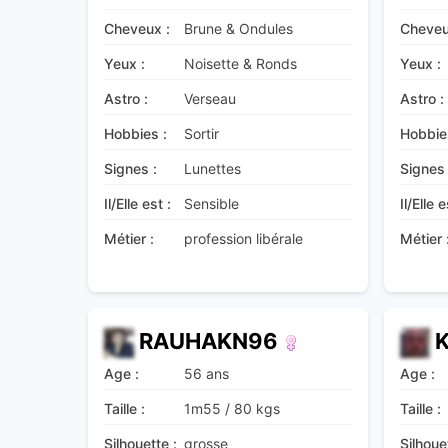
Cheveux :
Brune & Ondules
Cheveu
Yeux :
Noisette & Ronds
Yeux :
Astro :
Verseau
Astro :
Hobbies :
Sortir
Hobbie
Signes :
Lunettes
Signes 
Il/Elle est :
Sensible
Il/Elle e
Métier :
profession libérale
Métier 
RAUHAKN96
Age :
56 ans
Age :
Taille :
1m55
/
80 kgs
Taille :
Silhouette :
grosse
Silhoue